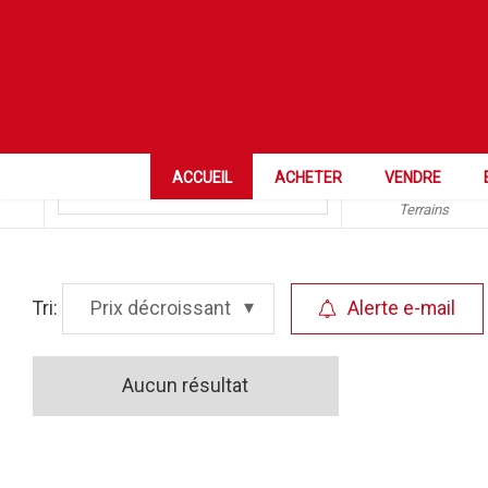
NPA Localité
Vissoie
Catégorie
ACCUEIL
ACHETER
VENDRE
Terrains
Tri:
Prix décroissant
Alerte e-mail
Aucun résultat