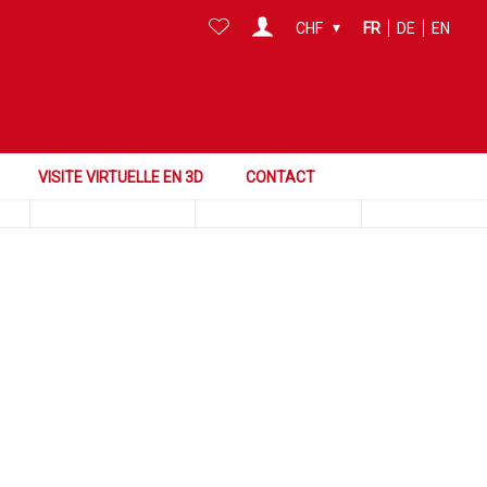
CHF
FR
DE
EN
Chercher dans cette zone
Surface
Référence
VISITE VIRTUELLE EN 3D
CONTACT