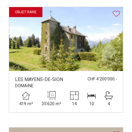
OBJET RARE
LES MAYENS-DE-SION
CHF 4'200'000.-
DOMAINE
419 m²
35'620 m²
14
10
4