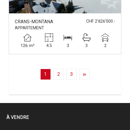
CRANS-MONTANA
CHF 2'826'000.-
APPARTEMENT
126 m²
4.5
3
3
2
1
2
3
À VENDRE