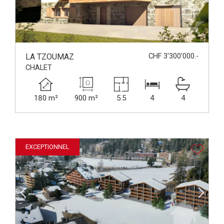
LA TZOUMAZ
CHF 3'300'000.-
CHALET
180 m²
900 m²
5.5
4
4
EXCEPTIONNEL