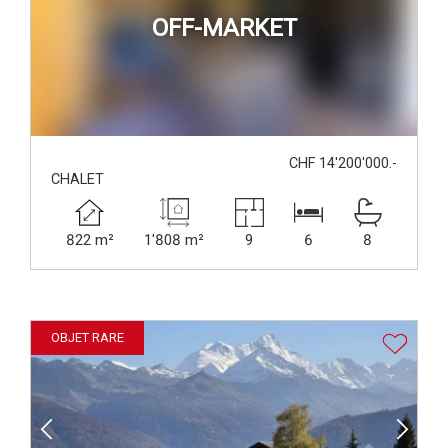
OFF-MARKET
CHF 14'200'000.-
CHALET
822 m²
1'808 m²
9
6
8
OBJET RARE