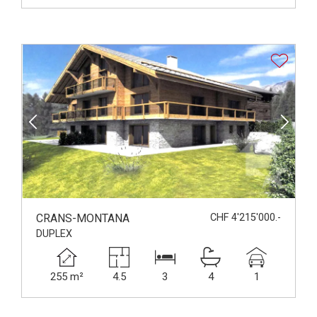
CRANS-MONTANA
CHF 4'215'000.-
DUPLEX
255 m²
4.5
3
4
1