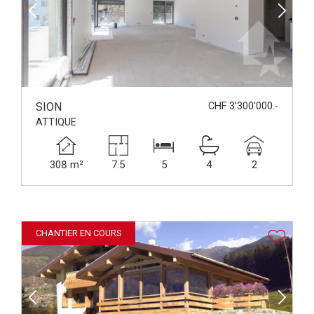
SION
CHF 3'300'000.-
ATTIQUE
308 m²
7.5
5
4
2
CHANTIER EN COURS