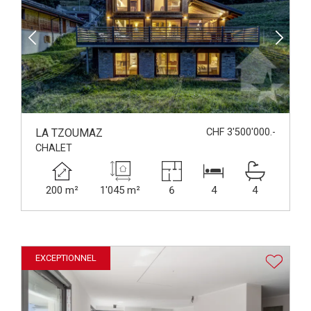
LA TZOUMAZ
CHF 3'500'000.-
CHALET
200 m²
1'045 m²
6
4
4
EXCEPTIONNEL