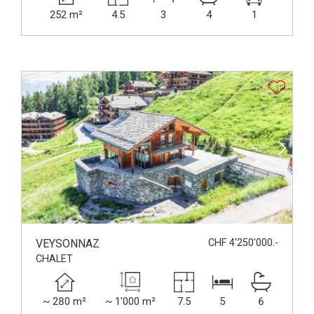
252 m²
4.5
3
4
1
VEYSONNAZ
CHF 4'250'000.-
CHALET
~ 280 m²
~ 1'000 m²
7.5
5
6