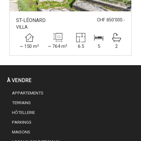
ST-LÉONARD
CHF 850'000.-
VILLA
~ 150 m²
~ 764 m²
6.5
5
2
À VENDRE
APPARTEMENTS
TERRAINS
HÔTELLERIE
PARKINGS
MAISONS