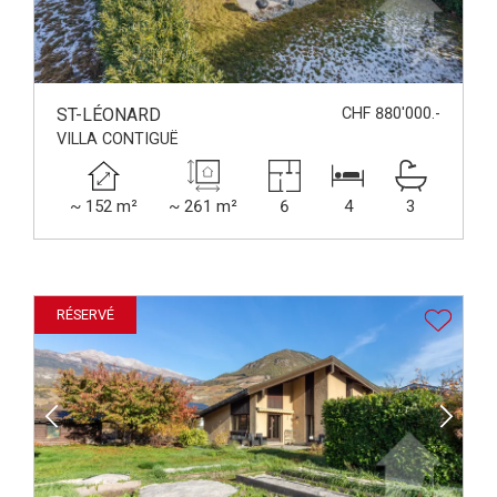
ST-LÉONARD
CHF 880'000.-
VILLA CONTIGUË
~ 152 m²
~ 261 m²
6
4
3
RÉSERVÉ