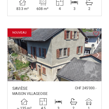
83.3 m²
608 m²
4
3
2
NOUVEAU
SAVIÈSE
CHF 245'000.-
MAISON VILLAGEOISE
~ 135 m²
4.5
3
2
1