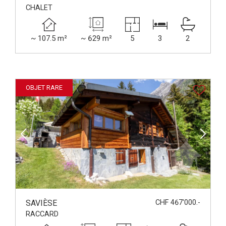
CHALET
~ 107.5 m²
~ 629 m²
5
3
2
OBJET RARE
SAVIÈSE
CHF 467'000.-
RACCARD