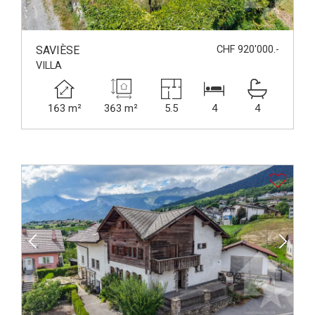
SAVIÈSE
CHF 920'000.-
VILLA
163 m²
363 m²
5.5
4
4