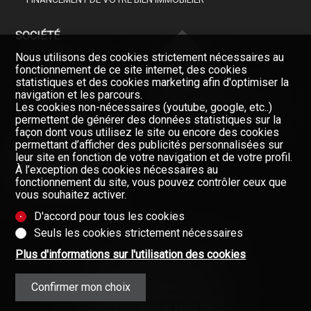
SOCIÉTÉ
Nous utilisons des cookies strictement nécessaires au
fonctionnement de ce site internet, des cookies
NOS COURTIERS
statistiques et des cookies marketing afin d'optimiser la
À PROPOS DE NOUS
navigation et les parcours.
Les cookies non-nécessaires (youtube, google, etc..)
Restez informés, enregistrez-
GAZETTE
vous à notre newsletter
permettent de générer des données statistiques sur la
façon dont vous utilisez le site ou encore des cookies
FORMULAIRE DE CONTACT
Newsletter
permettant d’afficher des publicités personnalisées sur
leur site en fonction de votre navigation et de votre profil.
À l’exception des cookies nécessaires au
fonctionnement du site, vous pouvez contrôler ceux que
vous souhaitez activer.
D'accord pour tous les cookies
Seuls les cookies strictement nécessaires
Plus d'informations sur l'utilisation des cookies
Données fournies sans garantie
(Mentions contractuelles)
Confirmer mon choix
Copyright © 2008-2025 - Valimmobilier
SA - Tous droits réservés ·
Mentions
légales
·
L’immobilier en Valais (Suisse)