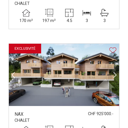
CHALET
170 m²
197 m²
4.5
3
3
EXCLUSIVITÉ
NAX
CHF 925'000.-
CHALET