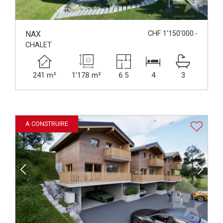
NAX
CHF 1'150'000.-
CHALET
241 m²
1'178 m²
6.5
4
3
A CONSTRUIRE