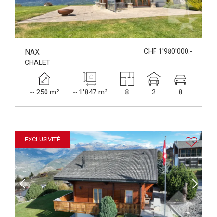
NAX
CHF 1'980'000.-
CHALET
~ 250 m²
~ 1'847 m²
8
2
8
EXCLUSIVITÉ