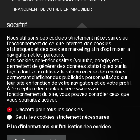
FINANCEMENT DE VOTRE BIEN IMMOBILIER
SOCIÉTÉ
Nous utilisons des cookies strictement nécessaires au
NOS COURTIERS
fonctionnement de ce site internet, des cookies
statistiques et des cookies marketing afin d'optimiser la
À PROPOS DE NOUS
navigation et les parcours.
Restez informés, enregistrez-
GAZETTE
Les cookies non-nécessaires (youtube, google, etc..)
vous à notre newsletter
permettent de générer des données statistiques sur la
FORMULAIRE DE CONTACT
façon dont vous utilisez le site ou encore des cookies
Newsletter
permettant d’afficher des publicités personnalisées sur
leur site en fonction de votre navigation et de votre profil.
À l’exception des cookies nécessaires au
fonctionnement du site, vous pouvez contrôler ceux que
vous souhaitez activer.
D'accord pour tous les cookies
Seuls les cookies strictement nécessaires
Données fournies sans garantie
Plus d'informations sur l'utilisation des cookies
(Mentions contractuelles)
Copyright © 2008-2025 - Valimmobilier