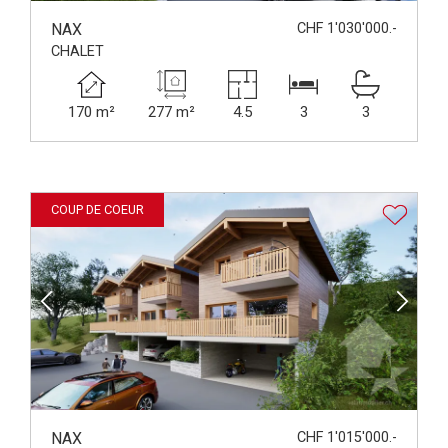
NAX
CHF 1'030'000.-
CHALET
170 m²
277 m²
4.5
3
3
COUP DE COEUR
NAX
CHF 1'015'000.-