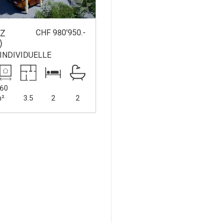
CHF 980'950.-
EZ
)
INDIVIDUELLE
60
²
3.5
2
2