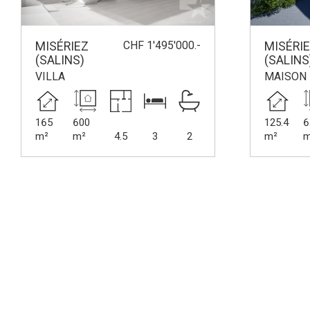
CHF 1'495'000.-
MISÉRIEZ
MISÉRI
(SALINS)
(SALINS
VILLA
MAISON 
165
600
125.4
6
m²
m²
4.5
3
2
m²
m