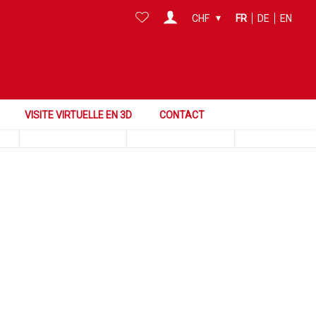
CHF
FR
DE
EN
Chercher dans cette zone
Surface
Référence
VISITE VIRTUELLE EN 3D
CONTACT