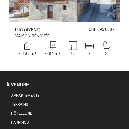
LUC (AYENT)
CHF 595'000.-
MAISON RÉNOVÉE
~ 107 m²
~ 84 m²
4.5
3
2
À VENDRE
APPARTEMENTS
TERRAINS
HÔTELLERIE
PARKINGS