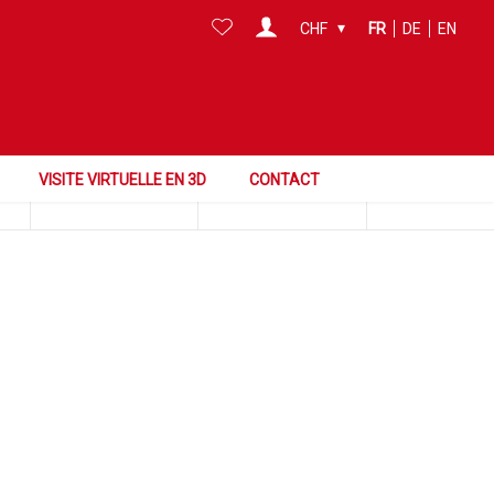
CHF
FR
DE
EN
Chercher dans cette zone
Surface
Référence
VISITE VIRTUELLE EN 3D
CONTACT