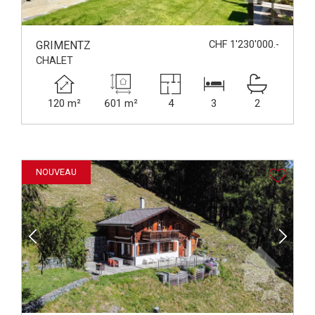
GRIMENTZ
CHF 1'230'000.-
CHALET
120 m²
601 m²
4
3
2
NOUVEAU