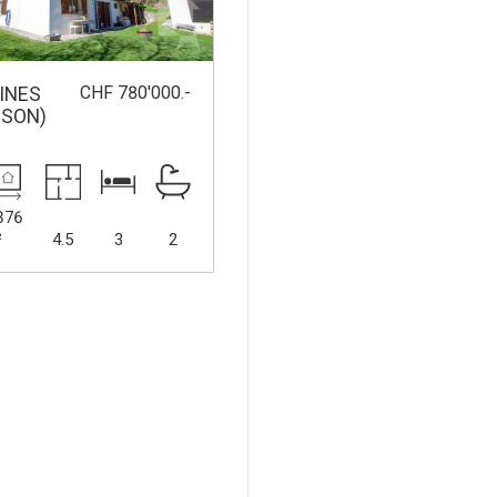
CHF 780'000.-
INES
SON)
876
²
4.5
3
2