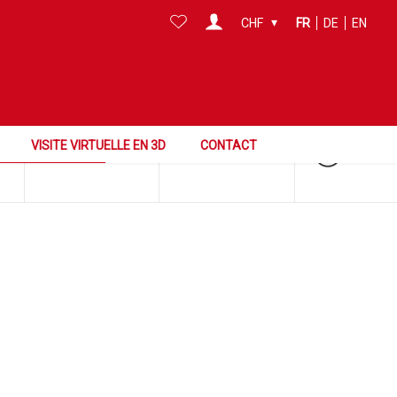
CHF
FR
DE
EN
Chercher dans cette zone
VISITE VIRTUELLE EN 3D
CONTACT
Surface
Référence