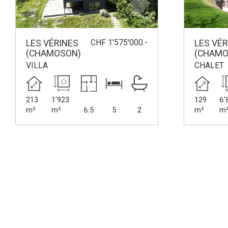
CHF 1'575'000.-
LES VÉRINES
LES VÉR
(CHAMOSON)
(CHAMO
VILLA
CHALET
213
1'923
129
6'
m²
m²
6.5
5
2
m²
m