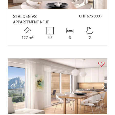
STALDEN VS
CHF 675'000.-
APPARTEMENT NEUF
127 m²
4.5
3
2