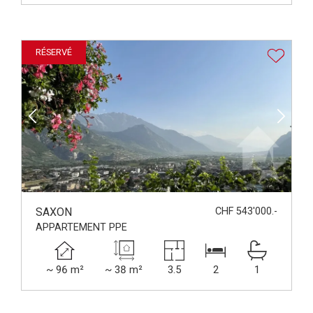
RÉSERVÉ
SAXON
CHF 543'000.-
APPARTEMENT PPE
~ 96 m²
~ 38 m²
3.5
2
1