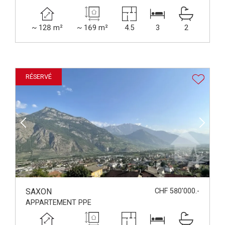
~ 128 m²
~ 169 m²
4.5
3
2
RÉSERVÉ
SAXON
CHF 580'000.-
APPARTEMENT PPE