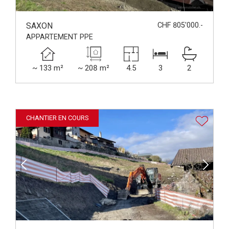
SAXON
CHF 805'000.-
APPARTEMENT PPE
~ 133 m²
~ 208 m²
4.5
3
2
CHANTIER EN COURS