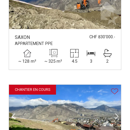
SAXON
CHF 830'000.-
APPARTEMENT PPE
~ 128 m²
~ 325 m²
4.5
3
2
CHANTIER EN COURS