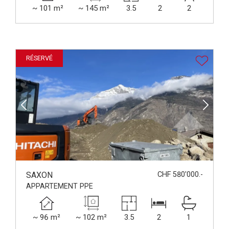
~ 101 m²
~ 145 m²
3.5
2
2
RÉSERVÉ
SAXON
CHF 580'000.-
APPARTEMENT PPE
~ 96 m²
~ 102 m²
3.5
2
1