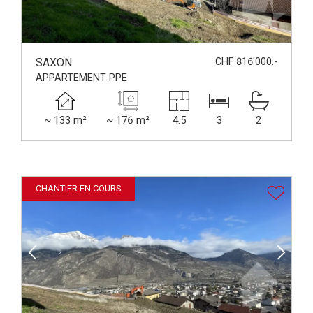
SAXON
CHF 816'000.-
APPARTEMENT PPE
~ 133 m²
~ 176 m²
4.5
3
2
CHANTIER EN COURS