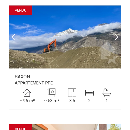
VENDU
SAXON
APPARTEMENT PPE
~ 96 m²
~ 53 m²
3.5
2
1
VENDU