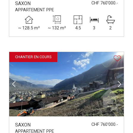
SAXON
CHF 760'000.-
APPARTEMENT PPE
~ 128.5 m²
~ 132 m²
4.5
3
2
CHANTIER EN COURS
SAXON
CHF 760'000.-
APPARTEMENT PPE