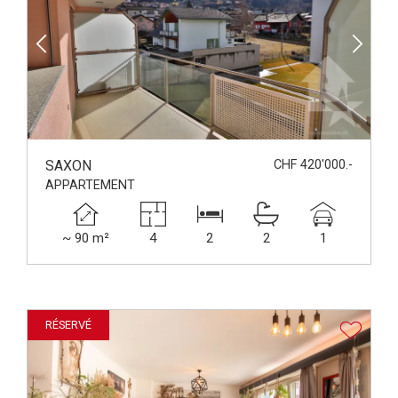
SAXON
CHF 420'000.-
APPARTEMENT
~ 90 m²
4
2
2
1
RÉSERVÉ