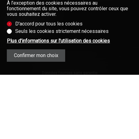
GAZETTE
À l’exception des cookies nécessaires au
Newsletter
fonctionnement du site, vous pouvez contrôler ceux que
FORMULAIRE DE CONTACT
vous souhaitez activer.
D'accord pour tous les cookies
Seuls les cookies strictement nécessaires
Plus d'informations sur l'utilisation des cookies
Confirmer mon choix
Données fournies sans garantie
(Mentions contractuelles)
Copyright © 2008-2025 - Valimmobilier
SA - Tous droits réservés ·
Mentions
légales
·
L’immobilier en Valais (Suisse)
·
Immobilier
·
Valais
·
Connexion
Valimmobilier®, Walimmobilien® et
leurs logos sont des marques
protégées.
Votre partenaire pour toutes vos affaires
immobilières en Valais.