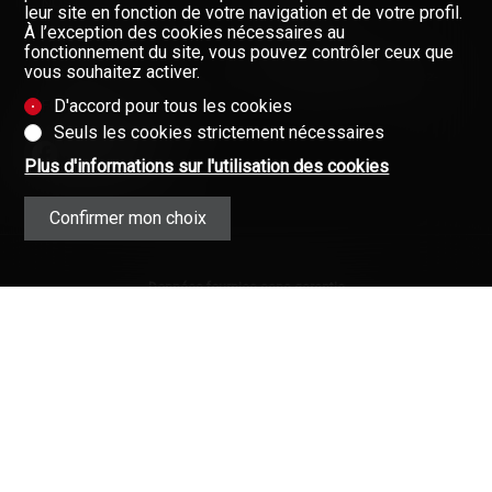
NOS COURTIERS
leur site en fonction de votre navigation et de votre profil.
À l’exception des cookies nécessaires au
À PROPOS DE NOUS
fonctionnement du site, vous pouvez contrôler ceux que
vous souhaitez activer.
GAZETTE
Restez informés, enregistrez-
vous à notre newsletter
D'accord pour tous les cookies
FORMULAIRE DE CONTACT
Newsletter
Seuls les cookies strictement nécessaires
Plus d'informations sur l'utilisation des cookies
Confirmer mon choix
Données fournies sans garantie
(Mentions contractuelles)
Copyright © 2008-2025 - Valimmobilier
SA - Tous droits réservés ·
Mentions
légales
·
L’immobilier en Valais (Suisse)
·
Immobilier
·
Valais
·
Connexion
Valimmobilier®, Walimmobilien® et
leurs logos sont des marques
protégées.
Votre partenaire pour toutes vos affaires
immobilières en Valais.