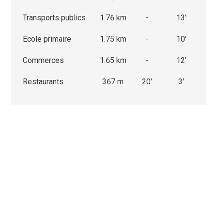
Transports publics
1.76 km
-
13'
Ecole primaire
1.75 km
-
10'
Commerces
1.65 km
-
12'
Restaurants
367 m
20'
3'