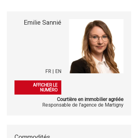
Emilie Sannié
FR | EN
079 548 30 13
AFFICHER LE
NUMÉRO
Courtière en immobilier agréée
Responsable de l'agence de Martigny
Commodités