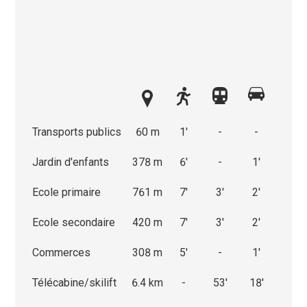
Transports publics
60 m
1'
-
-
Jardin d'enfants
378 m
6'
-
1'
Ecole primaire
761 m
7'
3'
2'
Ecole secondaire
420 m
7'
3'
2'
Commerces
308 m
5'
-
1'
Télécabine/skilift
6.4 km
-
53'
18'