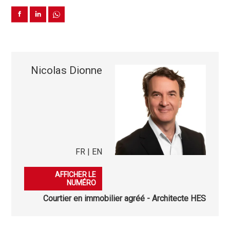
Nicolas Dionne
FR | EN
079 936 71 28
AFFICHER LE
NUMÉRO
Courtier en immobilier agréé - Architecte HES