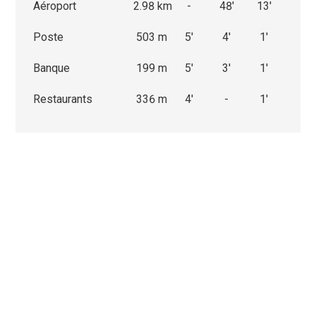
Aéroport
2.98 km
-
48'
13'
Poste
503 m
5'
4'
1'
Banque
199 m
5'
3'
1'
Restaurants
336 m
4'
-
1'