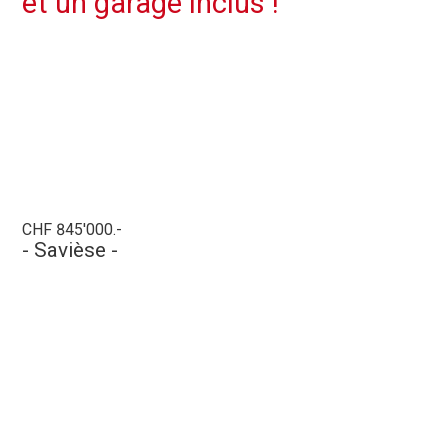
et un garage inclus !
CHF 845'000.-
- Savièse -