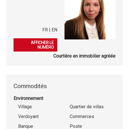
FR | EN
079 406 34 55
AFFICHER LE
NUMÉRO
Courtière en immobilier agréée
Commodités
Environnement
Village
Quartier de villas
Verdoyant
Commerces
Banque
Poste