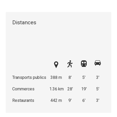
Distances
Transports publics
388 m
8'
5'
3'
Commerces
1.36 km
28'
19'
5'
Restaurants
442 m
9'
6'
3'