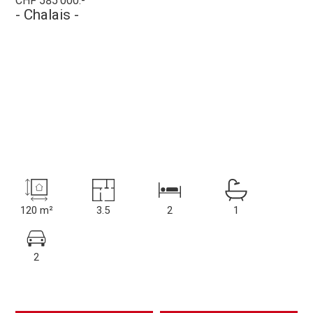
CHF 585'000.-
- Chalais -
120 m²
3.5
2
1
2