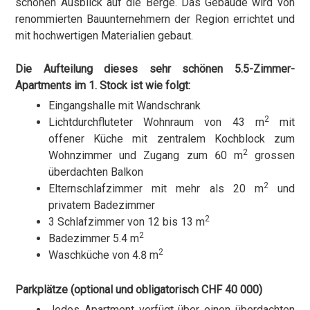
schönen Ausblick auf die Berge. Das Gebäude wird von
renommierten Bauunternehmern der Region errichtet und
mit hochwertigen Materialien gebaut.
Die Aufteilung dieses sehr schönen 5.5-Zimmer-
Apartments im 1. Stock
ist wie folgt:
Eingangshalle mit Wandschrank
2
Lichtdurchfluteter Wohnraum von 43 m
mit
offener Küche mit zentralem Kochblock zum
2
Wohnzimmer und Zugang zum 60 m
grossen
überdachten Balkon
2
Elternschlafzimmer mit mehr als 20 m
und
privatem Badezimmer
2
3 Schlafzimmer von 12 bis 13 m
2
Badezimmer 5.4 m
2
Waschküche von 4.8 m
Parkplätze (optional und obligatorisch CHF 40 000)
Jedes Apartment verfügt über einen überdachten