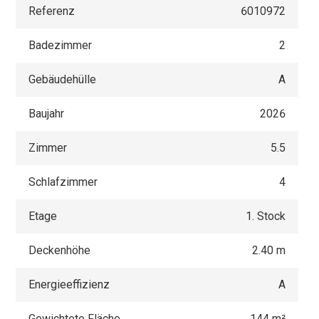
Referenz
6010972
Badezimmer
2
Gebäudehülle
A
Baujahr
2026
Zimmer
5.5
Schlafzimmer
4
Etage
1. Stock
Deckenhöhe
2.40 m
Energieeffizienz
A
Gewichtete Fläche
144 m²