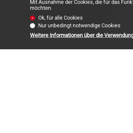
Mit Ausnahme der Cookies, die für das Funkt
möchten.
Stellenantritt : nach Vereinbarung
Ok, für alle Cookies
Nur unbedingt notwendige Cookies
Weitere Informationen über die Verwendun