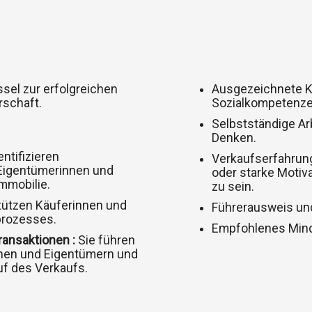
ssel zur erfolgreichen
Ausgezeichnete K
rschaft.
Sozialkompetenze
Selbstständige A
Denken.
entifizieren
Verkaufserfahrung
Eigentümerinnen und
oder starke Motiva
mmobilie.
zu sein.
tützen Käuferinnen und
Führerausweis un
prozesses.
Empfohlenes Mind
ansaktionen :
Sie führen
nnen und Eigentümern und
uf des Verkaufs.