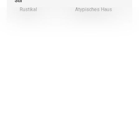
Stil
Rustikal
Atypisches Haus
Wir verwenden einerseits Cookies, die für das Funktionieren
dieser Website unbedingt erforderlich und anderseits Statist
und Marketing-Cookies, um die Navigation und die Abläufe z
optimieren.
Nicht notwendige Cookies (youtube, google, etc.) können
Statistiken über Ihre Nutzung der Website erstellen oder
ermöglichen personalisierte Werbung auf der Webseite.
Mit Ausnahme der Cookies, die für das Funktionieren der
Website erforderlich sind, können Sie einstellen, welche
Cookies Sie aktivieren möchten.
Ok, für alle Cookies
Nur unbedingt notwendige Cookies
Weitere Informationen über die Verwendung von Cookies
Meine Wahl bestätigen