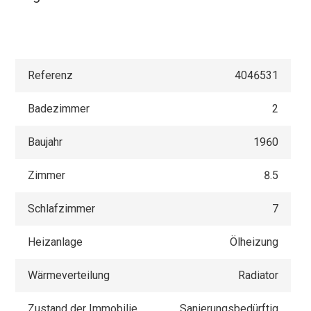
Referenz
4046531
Badezimmer
2
Baujahr
1960
Zimmer
8.5
Schlafzimmer
7
Heizanlage
Ölheizung
Wärmeverteilung
Radiator
Zustand der Immobilie
Sanierungsbedürftig