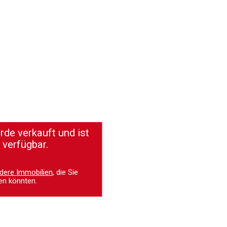
de verkauft und ist
 verfügbar.
dere Immobilien
, die Sie
en könnten.