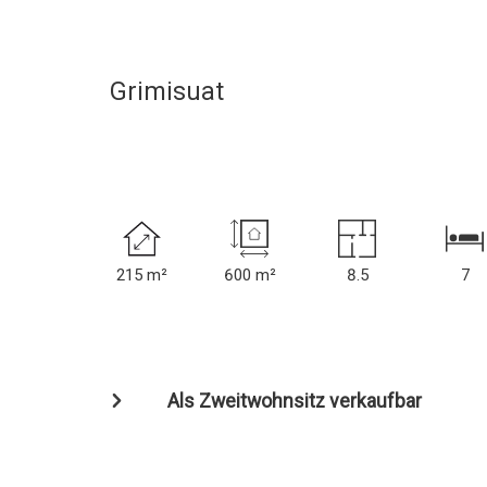
Grimisuat
215 m²
600 m²
8.5
7
Als Zweitwohnsitz verkaufbar