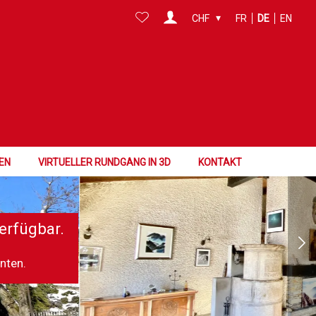
CHF
FR
DE
EN
EN
VIRTUELLER RUNDGANG IN 3D
KONTAKT
erfügbar.
nnten.