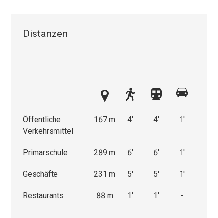
Distanzen
Öffentliche
167 m
4'
4'
1'
Verkehrsmittel
Primarschule
289 m
6'
6'
1'
Geschäfte
231 m
5'
5'
1'
Restaurants
88 m
1'
1'
-