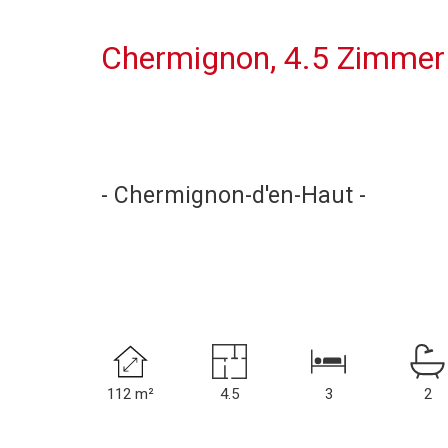
Chermignon, 4.5 Zimmer
- Chermignon-d'en-Haut -
112 m²
4.5
3
2