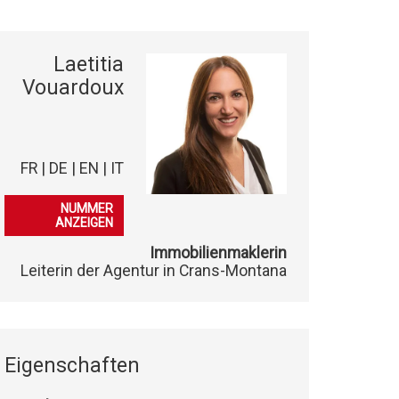
Laetitia
Vouardoux
FR | DE | EN | IT
079 278 40 03
NUMMER
ANZEIGEN
Immobilienmaklerin
Leiterin der Agentur in Crans-Montana
Eigenschaften