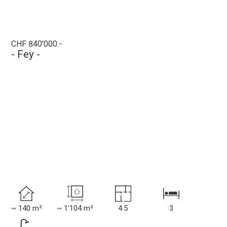
CHF 840'000.-
- Fey -
~ 140 m²
~ 1'104 m²
4.5
3