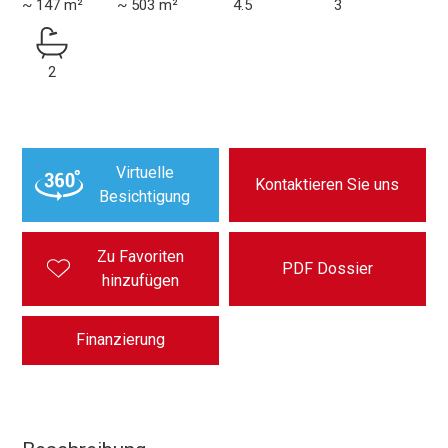
~ 147 m²
~ 503 m²
4.5
3
2
Virtuelle
Kontaktieren Sie uns
Besichtigung
Zu Favoriten
PDF Dossier
hinzufügen
Finanzierung