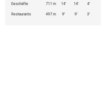
Geschäfte
711 m
14'
14'
4'
Restaurants
497 m
9'
9'
3'