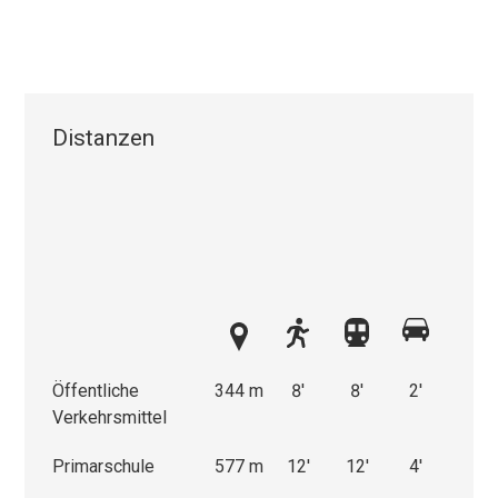
Distanzen
Öffentliche
344 m
8'
8'
2'
Verkehrsmittel
Primarschule
577 m
12'
12'
4'