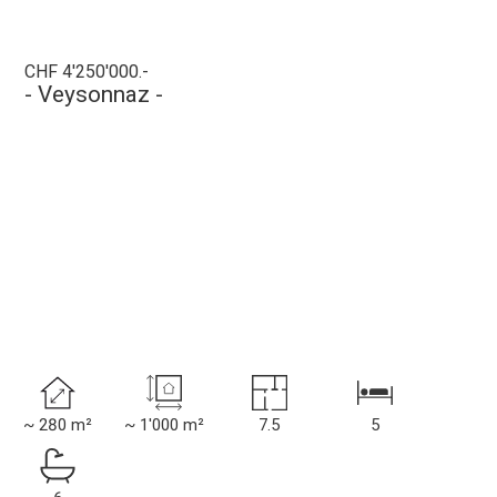
CHF 4'250'000.-
- Veysonnaz -
~ 280 m²
~ 1'000 m²
7.5
5