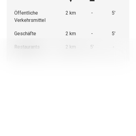
Öffentliche
2 km
-
5'
Verkehrsmittel
Geschäfte
2 km
-
5'
Restaurants
2 km
5'
-
Wir verwenden einerseits Cookies, die für das Funktionieren
Website unbedingt erforderlich und anderseits Statistik- un
Marketing-Cookies, um die Navigation und die Abläufe zu op
Nicht notwendige Cookies (youtube, google, etc.) können Sta
über Ihre Nutzung der Website erstellen oder ermöglichen
personalisierte Werbung auf der Webseite.
Mit Ausnahme der Cookies, die für das Funktionieren der W
erforderlich sind, können Sie einstellen, welche Cookies Sie
möchten.
Ok, für alle Cookies
Nur unbedingt notwendige Cookies
Weitere Informationen über die Verwendung von Cookies
Meine Wahl bestätigen