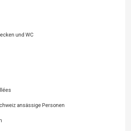
becken und WC
llées
 Schweiz ansässige Personen
n