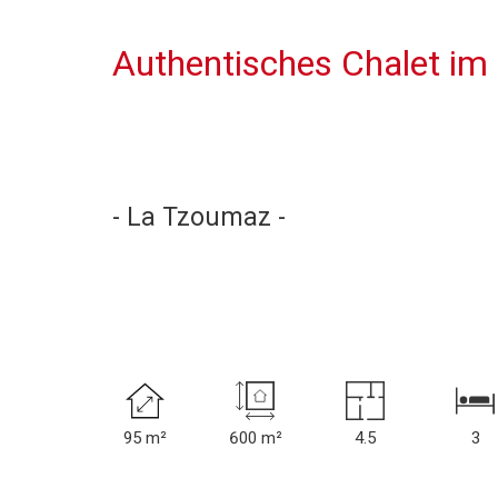
Authentisches Chalet i
- La Tzoumaz -
95 m²
600 m²
4.5
3