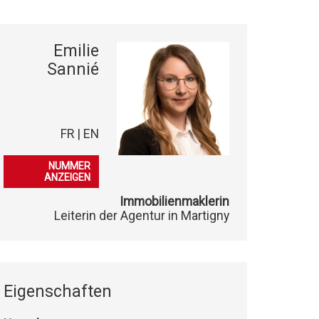
Emilie
Sannié
FR | EN
079 548 30 13
NUMMER
ANZEIGEN
Immobilienmaklerin
Leiterin der Agentur in Martigny
Eigenschaften