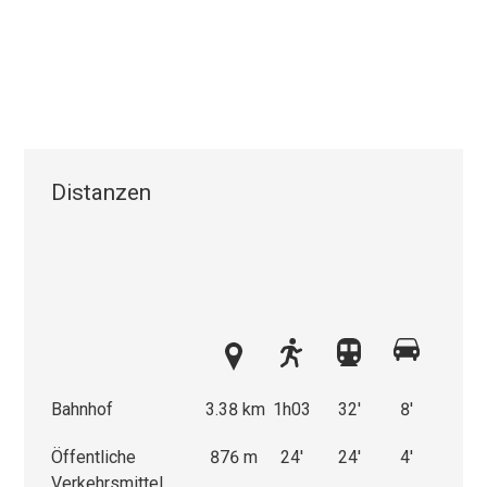
Distanzen
Bahnhof
3.38 km
1h03
32'
8'
Öffentliche
876 m
24'
24'
4'
Verkehrsmittel