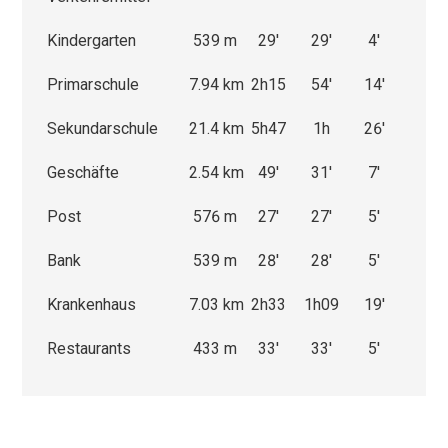
Kindergarten
539 m
29'
29'
4'
Primarschule
7.94 km
2h15
54'
14'
Sekundarschule
21.4 km
5h47
1h
26'
Geschäfte
2.54 km
49'
31'
7'
Post
576 m
27'
27'
5'
Bank
539 m
28'
28'
5'
Krankenhaus
7.03 km
2h33
1h09
19'
Restaurants
433 m
33'
33'
5'