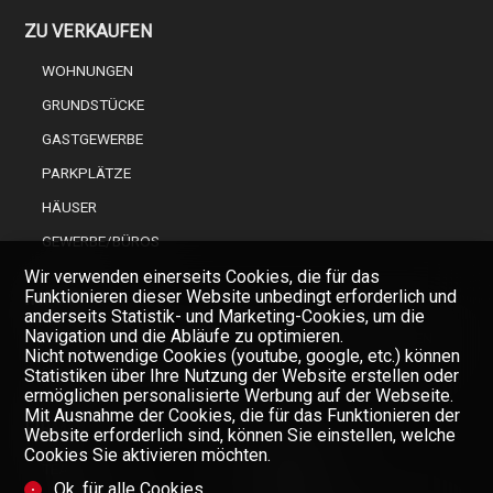
ZU VERKAUFEN
WOHNUNGEN
GRUNDSTÜCKE
GASTGEWERBE
PARKPLÄTZE
HÄUSER
GEWERBE/BÜROS
Wir verwenden einerseits Cookies, die für das
Funktionieren dieser Website unbedingt erforderlich und
INFOS
anderseits Statistik- und Marketing-Cookies, um die
Navigation und die Abläufe zu optimieren.
EINEN FACHMANN AUS DER IMMOBILIENBRANCHE WÄHLEN
Nicht notwendige Cookies (youtube, google, etc.) können
FINANZIERUNG IHRER IMMOBILIE
Statistiken über Ihre Nutzung der Website erstellen oder
ermöglichen personalisierte Werbung auf der Webseite.
Mit Ausnahme der Cookies, die für das Funktionieren der
FIRMA
Website erforderlich sind, können Sie einstellen, welche
Cookies Sie aktivieren möchten.
TEAM
Ok, für alle Cookies