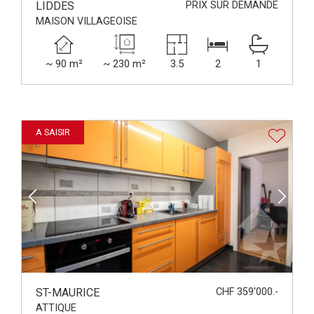
LIDDES
PRIX SUR DEMANDE
MAISON VILLAGEOISE
~ 90 m²
~ 230 m²
3.5
2
1
A SAISIR
ST-MAURICE
CHF 359'000.-
ATTIQUE