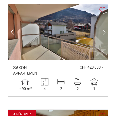
SAXON
CHF 420'000.-
APPARTEMENT
~ 90 m²
4
2
2
1
A RÉNOVER