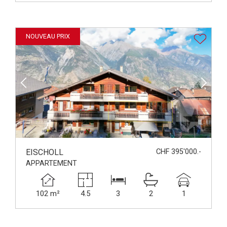
NOUVEAU PRIX
EISCHOLL
CHF 395'000.-
APPARTEMENT
102 m²
4.5
3
2
1