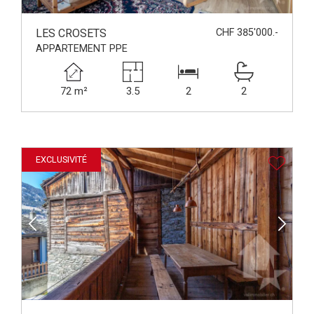
LES CROSETS
CHF 385'000.-
APPARTEMENT PPE
72 m²
3.5
2
2
EXCLUSIVITÉ