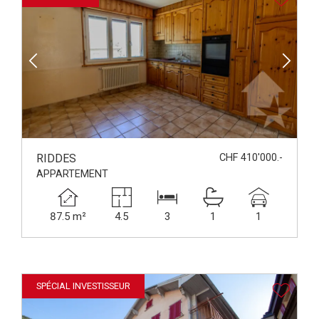
RIDDES
CHF 410'000.-
APPARTEMENT
87.5 m²
4.5
3
1
1
SPÉCIAL INVESTISSEUR