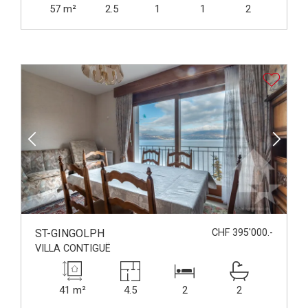
57 m²
2.5
1
1
2
ST-GINGOLPH
CHF 395'000.-
VILLA CONTIGUË
41 m²
4.5
2
2