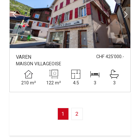
VAREN
CHF 425'000.-
MAISON VILLAGEOISE
210 m²
122 m²
4.5
3
3
1
2