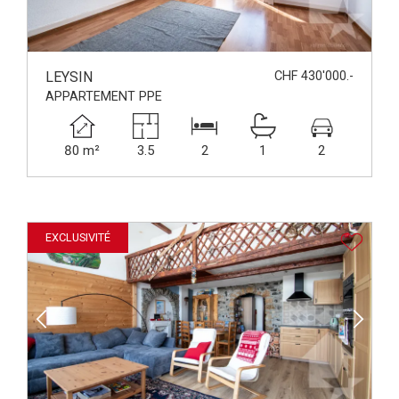
LEYSIN
CHF 430'000.-
APPARTEMENT PPE
80 m²
3.5
2
1
2
EXCLUSIVITÉ