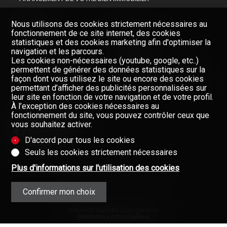
Nous utilisons des cookies strictement nécessaires au
SOCIÉTÉ
fonctionnement de ce site internet, des cookies
statistiques et des cookies marketing afin d'optimiser la
navigation et les parcours.
Les cookies non-nécessaires (youtube, google, etc..)
NOS COURTIERS
permettent de générer des données statistiques sur la
À PROPOS DE NOUS
Restez informés, enregistrez-
façon dont vous utilisez le site ou encore des cookies
vous à notre newsletter
permettant d’afficher des publicités personnalisées sur
GAZETTE
leur site en fonction de votre navigation et de votre profil.
Newsletter
À l’exception des cookies nécessaires au
FORMULAIRE DE CONTACT
fonctionnement du site, vous pouvez contrôler ceux que
vous souhaitez activer.
D'accord pour tous les cookies
Seuls les cookies strictement nécessaires
Plus d'informations sur l'utilisation des cookies
Confirmer mon choix
Données fournies sans garantie
(Mentions contractuelles)