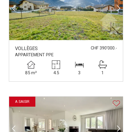
VOLLÈGES
CHF 390'000.-
APPARTEMENT PPE
85 m²
4.5
3
1
A SAISIR