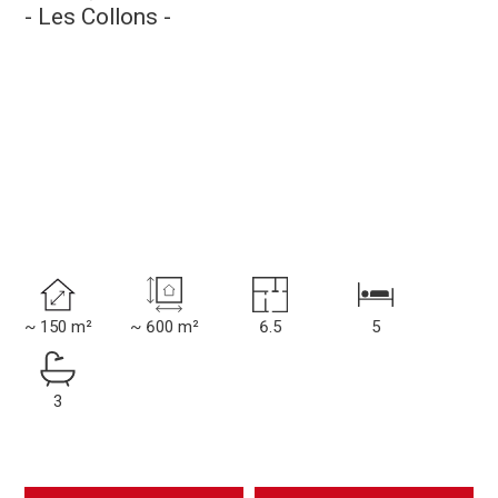
- Les Collons -
~ 150 m²
~ 600 m²
6.5
5
3