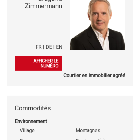
Zimmermann
FR | DE | EN
079 276 23 45
AFFICHER LE
NUMÉRO
Courtier en immobilier agréé
Commodités
Environnement
Village
Montagnes