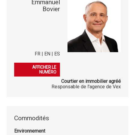
Emmanuel
Bovier
FR | EN | ES
079 225 07 22
AFFICHER LE
NUMÉRO
Courtier en immobilier agréé
Responsable de l'agence de Vex
Commodités
Environnement