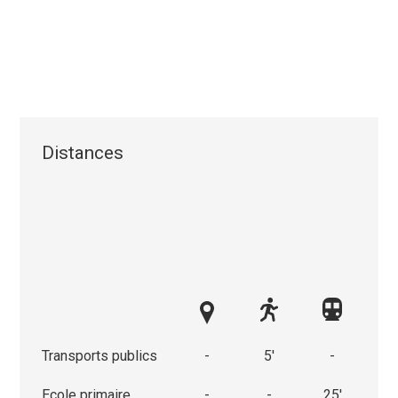
Distances
Transports publics
-
5'
-
Ecole primaire
-
-
25'