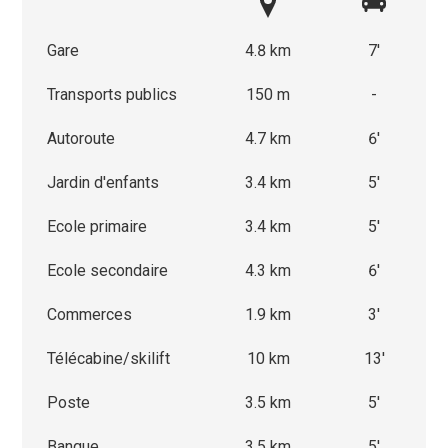
Gare
4.8 km
7'
Transports publics
150 m
-
Autoroute
4.7 km
6'
Jardin d'enfants
3.4 km
5'
Ecole primaire
3.4 km
5'
Ecole secondaire
4.3 km
6'
Commerces
1.9 km
3'
Télécabine/skilift
10 km
13'
Poste
3.5 km
5'
Banque
3.5 km
5'