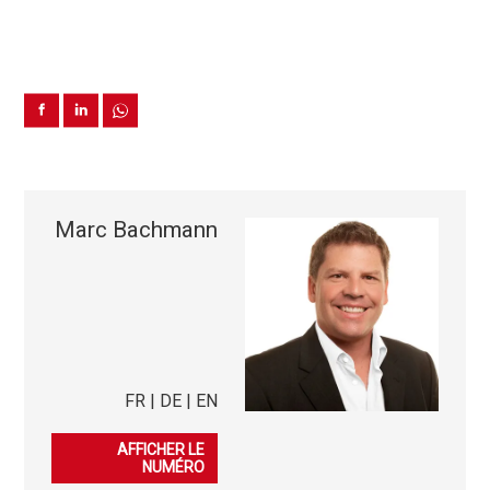
Marc Bachmann
FR | DE | EN
079 253 38 44
AFFICHER LE
NUMÉRO