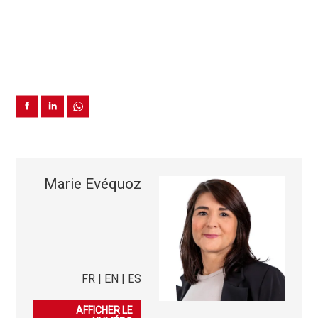
Marie Evéquoz
FR | EN | ES
079 554 79 01
AFFICHER LE