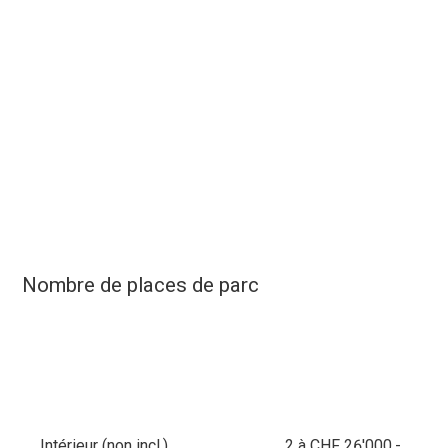
Nombre de places de parc
Intérieur (non incl.)
2 à CHF 26'000.-