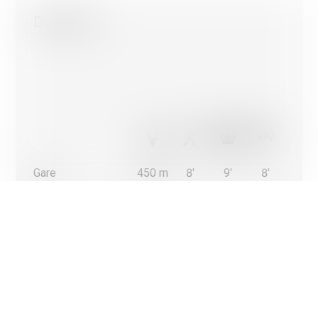
personnalisées sur leur site en fonction de votre navigation 
votre profil.
Distances
À l’exception des cookies nécessaires au fonctionnement du
vous pouvez contrôler ceux que vous souhaitez activer.
D'accord pour tous les cookies
Seuls les cookies strictement nécessaires
Plus d'informations sur l'utilisation des cookies
Confirmer mon choix
Gare
450 m
8'
9'
8'
Transports publics
200 m
10'
11'
4'
Ecole primaire
700 m
13'
10'
4'
Commerces
300 m
12'
16'
4'
Restaurants
170 m
3'
3'
1'