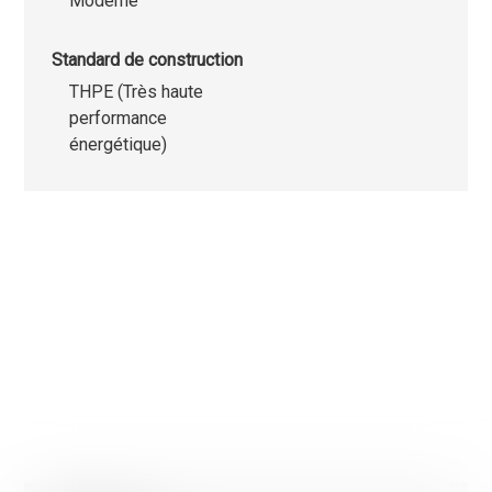
Moderne
Standard de construction
THPE (Très haute
performance
énergétique)
Nous utilisons des cookies strictement nécessaires au
fonctionnement de ce site internet, des cookies statistique
cookies marketing afin d'optimiser la navigation et les parco
Les cookies non-nécessaires (youtube, google, etc..) perme
générer des données statistiques sur la façon dont vous util
site ou encore des cookies permettant d’afficher des public