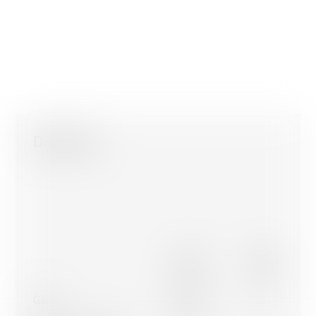
Nous utilisons des cookies strictement nécessaires au fon
de ce site internet, des cookies statistiques et des cookie
afin d'optimiser la navigation et les parcours.
Les cookies non-nécessaires (youtube, google, etc..) perme
Distances
générer des données statistiques sur la façon dont vous util
ou encore des cookies permettant d’afficher des publicités
personnalisées sur leur site en fonction de votre navigation 
profil.
À l’exception des cookies nécessaires au fonctionnement du
pouvez contrôler ceux que vous souhaitez activer.
D'accord pour tous les cookies
Seuls les cookies strictement nécessaires
Plus d'informations sur l'utilisation des cookies
Gare
288 m
4'
Confirmer mon choix