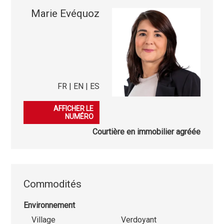
Marie Evéquoz
FR | EN | ES
079 554 79 01
AFFICHER LE
NUMÉRO
Courtière en immobilier agréée
Commodités
Environnement
Village
Verdoyant