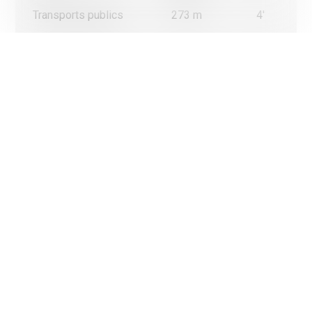
Transports publics
273 m
4'
Ecole primaire
750 m
10'
Commerces
235 m
3'
Restaurants
210 m
3'