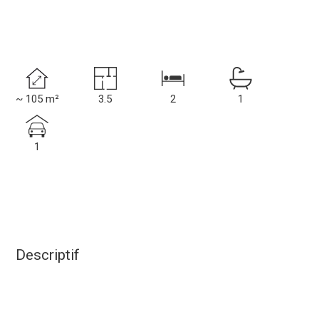
~ 105 m²
3.5
2
1
1
Descriptif