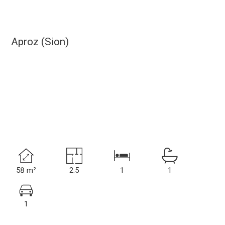
Aproz (Sion)
58 m²
2.5
1
1
1