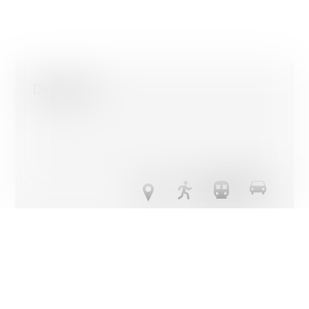
générer des données statistiques sur la façon dont vous util
site ou encore des cookies permettant d’afficher des publici
personnalisées sur leur site en fonction de votre navigation 
votre profil.
À l’exception des cookies nécessaires au fonctionnement du
vous pouvez contrôler ceux que vous souhaitez activer.
Distances
D'accord pour tous les cookies
Seuls les cookies strictement nécessaires
Plus d'informations sur l'utilisation des cookies
Confirmer mon choix
Transports publics
345 m
8'
8'
2'
Ecole primaire
832 m
2h16
1h
12'
Commerces
316 m
8'
8'
2'