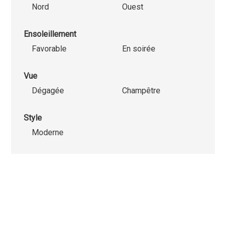
Nord
Ouest
Ensoleillement
Favorable
En soirée
Vue
Dégagée
Champêtre
Style
Moderne
Nous utilisons des cookies strictement nécessaires au
fonctionnement de ce site internet, des cookies statistique
cookies marketing afin d'optimiser la navigation et les parco
Les cookies non-nécessaires (youtube, google, etc..) perme