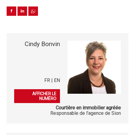
Cindy Bonvin
FR | EN
079 541 03 86
AFFICHER LE
NUMÉRO
Courtière en immobilier agréée
Responsable de l'agence de Sion