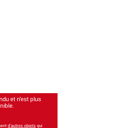
ndu et n'est plus
nible.
ment
d'autres objets
qui