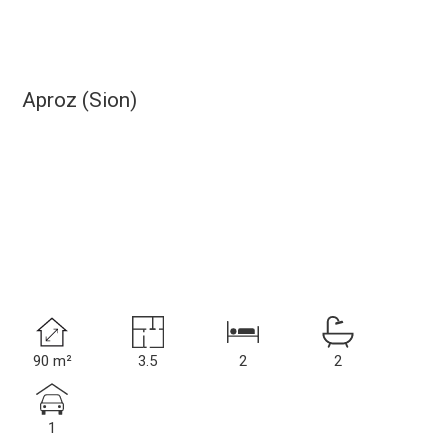
Aproz (Sion)
90 m²
3.5
2
2
1