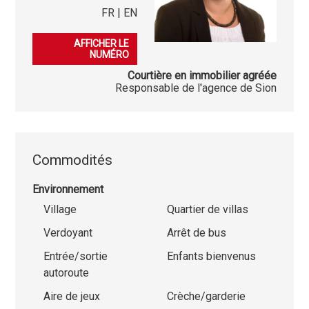
FR | EN
079 541 03 86
AFFICHER LE
NUMÉRO
Courtière en immobilier agréée
Responsable de l'agence de Sion
Commodités
Environnement
Village
Quartier de villas
Verdoyant
Arrêt de bus
Entrée/sortie
Enfants bienvenus
autoroute
Aire de jeux
Crèche/garderie