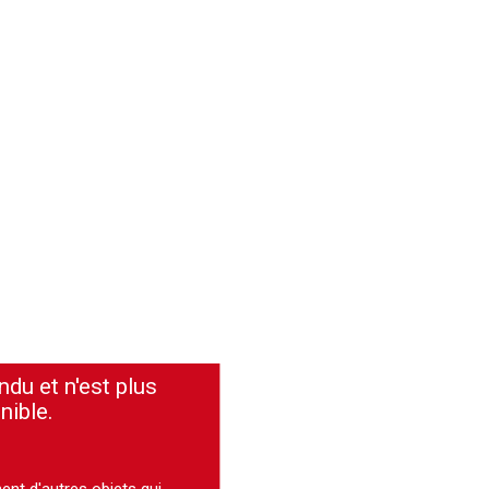
ndu et n'est plus
nible.
ment
d'autres objets
qui