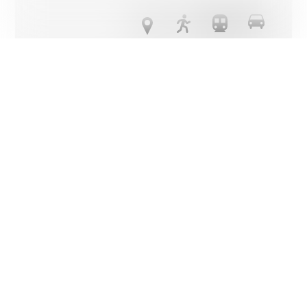
Transports publics
345 m
8'
8'
2'
Ecole primaire
832 m
2h16
1h
12'
Commerces
316 m
8'
8'
2'
Restaurants
324 m
16'
16'
2'