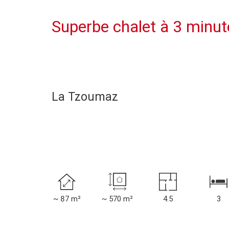
Superbe chalet à 3 minute
La Tzoumaz
~ 87 m²
~ 570 m²
4.5
3