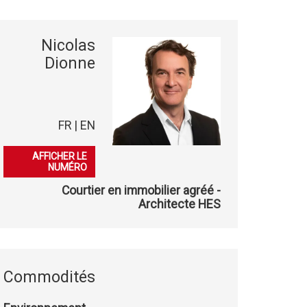
Nicolas
Dionne
FR | EN
079 936 71 28
AFFICHER LE
NUMÉRO
Courtier en immobilier agréé -
Architecte HES
Commodités