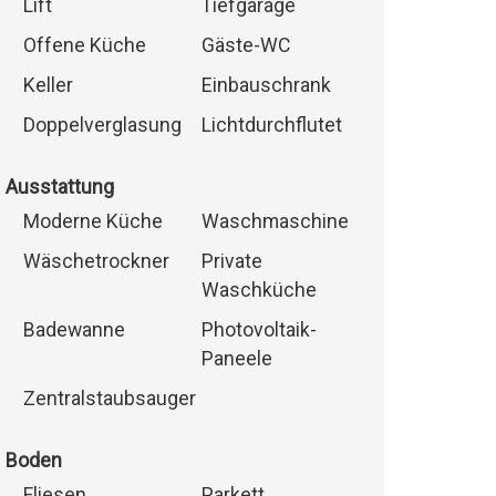
Lift
Tiefgarage
Offene Küche
Gäste-WC
Keller
Einbauschrank
Doppelverglasung
Lichtdurchflutet
Ausstattung
Moderne Küche
Waschmaschine
Wäschetrockner
Private
Waschküche
Badewanne
Photovoltaik-
Paneele
Zentralstaubsauger
Boden
Fliesen
Parkett