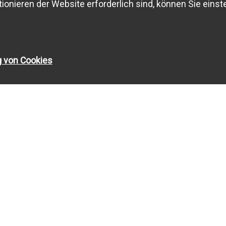
ionieren der Website erforderlich sind, können Sie einste
g von Cookies
Angaben ohne Gewähr
INFOS