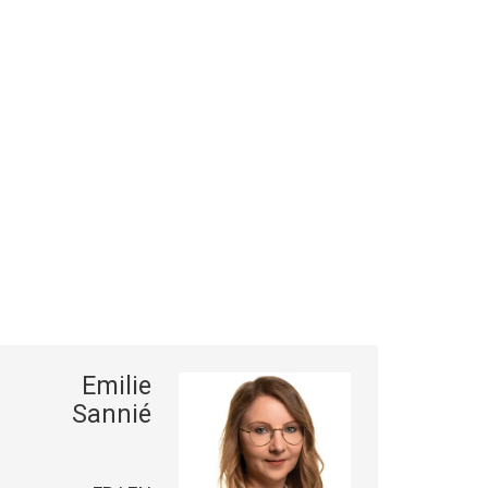
Emilie
Sannié