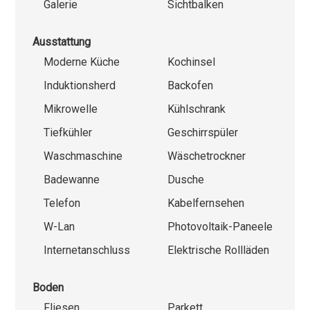
Galerie
Sichtbalken
Ausstattung
Moderne Küche
Kochinsel
Induktionsherd
Backofen
Mikrowelle
Kühlschrank
Tiefkühler
Geschirrspüler
Waschmaschine
Wäschetrockner
Badewanne
Dusche
Telefon
Kabelfernsehen
W-Lan
Photovoltaik-Paneele
Internetanschluss
Elektrische Rollläden
Boden
Fliesen
Parkett