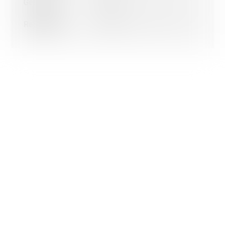
Geschäfte
372 m
9'
9'
1'
Ok, für alle Cookies
Nur unbedingt notwendige Cookies
Restaurants
371 m
12'
12'
2'
Weitere Informationen über die Verwendung von Cookies
Meine Wahl bestätigen