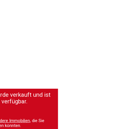
de verkauft und ist
 verfügbar.
dere Immobilien
, die Sie
en könnten.