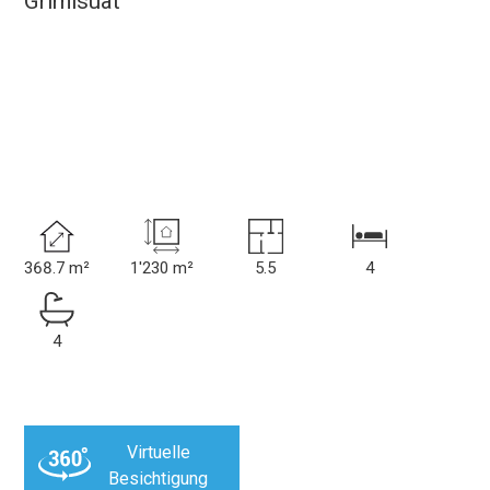
Grimisuat
368.7 m²
1'230 m²
5.5
4
4
Virtuelle
Besichtigung