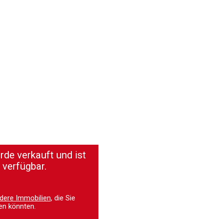
de verkauft und ist
 verfügbar.
dere Immobilien
, die Sie
en könnten.