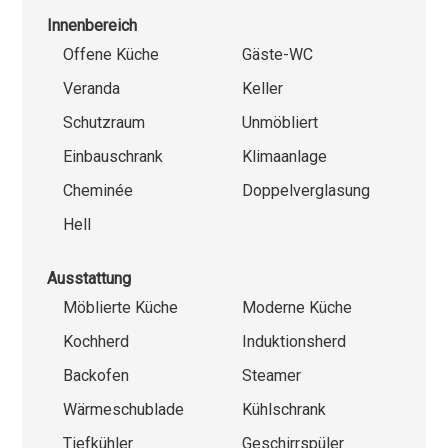
Innenbereich
Offene Küche
Gäste-WC
Veranda
Keller
Schutzraum
Unmöbliert
Einbauschrank
Klimaanlage
Cheminée
Doppelverglasung
Hell
Ausstattung
Möblierte Küche
Moderne Küche
Kochherd
Induktionsherd
Backofen
Steamer
Wärmeschublade
Kühlschrank
Tiefkühler
Geschirrspüler