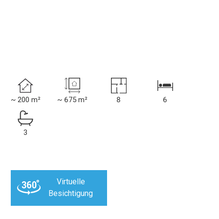
~ 200 m²
~ 675 m²
8
6
3
Virtuelle
Besichtigung