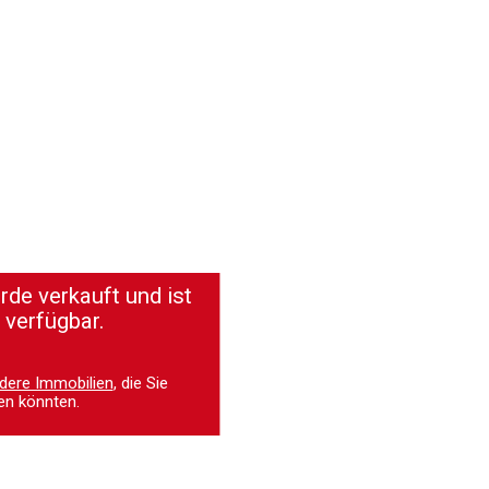
de verkauft und ist
 verfügbar.
dere Immobilien
, die Sie
en könnten.