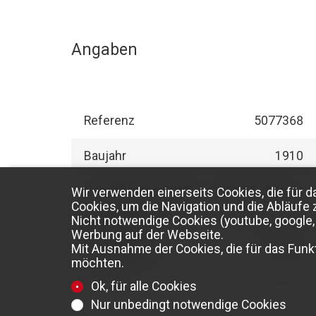
Angaben
Referenz
5077368
Baujahr
1910
Nebenkosten StWE
CHF 535.-/Monat
Wir verwenden einerseits Cookies, die für d
Cookies, um die Navigation und die Abläufe 
Nicht notwendige Cookies (youtube, google, 
Schlafzimmer
3
Werbung auf der Webseite.
Mit Ausnahme der Cookies, die für das Funkt
Wohnfläche
150 m²
möchten.
Ok, für alle Cookies
Nur unbedingt notwendige Cookies