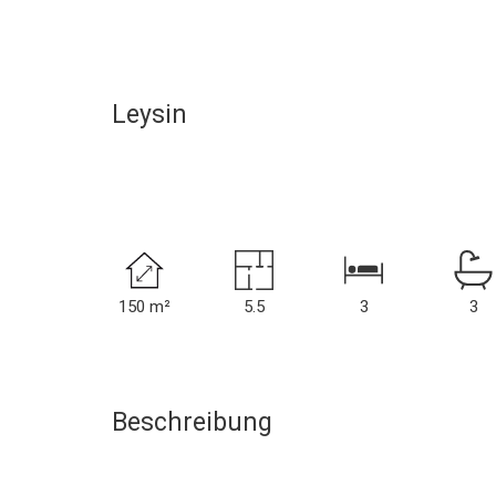
Leysin
150 m²
5.5
3
3
Beschreibung