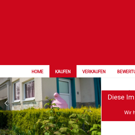
HOME
KAUFEN
VERKAUFEN
BEWERT
Dieses Ele
Diese Im
Wir 