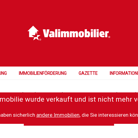
VIRTUELLE
UNG
IMMOBILIENFÖRDERUNG
GAZETTE
INFORMATION
ment ist ohne die Verwendung von externen Cookies nicht
mobilie wurde verkauft und ist nicht mehr v
Sie können es dennoch öffnen auf
dem Dienst für virtuelle Besichtigungen
haben sicherlich
andere Immobilien
, die Sie interessieren kö
Meine Cookie-Einstellungen ändern