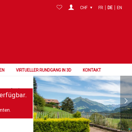
CHF
FR
DE
EN
 BESICHTIGUNG
EN
VIRTUELLER RUNDGANG IN 3D
KONTAKT
 verfügbar.
erfügbar.
nnten.