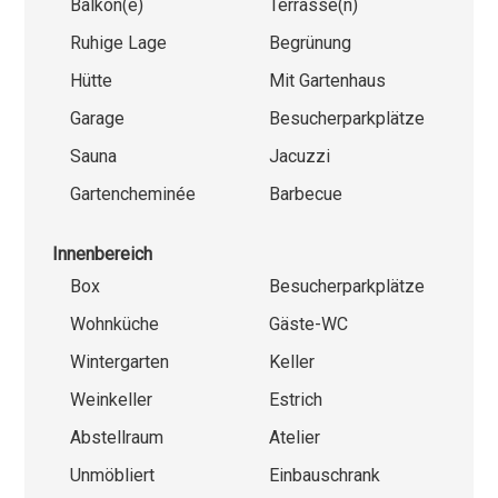
Balkon(e)
Terrasse(n)
Ruhige Lage
Begrünung
Hütte
Mit Gartenhaus
Garage
Besucherparkplätze
Sauna
Jacuzzi
Gartencheminée
Barbecue
Innenbereich
Box
Besucherparkplätze
Wohnküche
Gäste-WC
Wintergarten
Keller
Weinkeller
Estrich
Abstellraum
Atelier
Unmöbliert
Einbauschrank