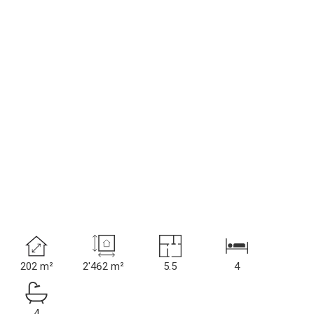
202 m²
2'462 m²
5.5
4
4