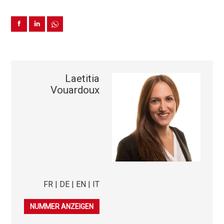
Laetitia
Vouardoux
FR | DE | EN | IT
079 278 40 03
NUMMER ANZEIGEN