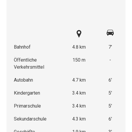
Bahnhof
4.8 km
7'
Öffentliche
150 m
-
Verkehrsmittel
Autobahn
4.7 km
6'
Kindergarten
3.4 km
5'
Primarschule
3.4 km
5'
Sekundarschule
4.3 km
6'
Geschäfte
1.9 km
3'