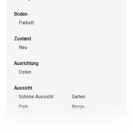
Boden
Parkett
Zustand
Neu
Ausrichtung
Osten
Aussicht
Schöne Aussicht
Garten
Park
Berge
Wir verwenden einerseits Cookies, die für das Funktionieren
dieser Website unbedingt erforderlich und anderseits Statist
und Marketing-Cookies, um die Navigation und die Abläufe z
optimieren.