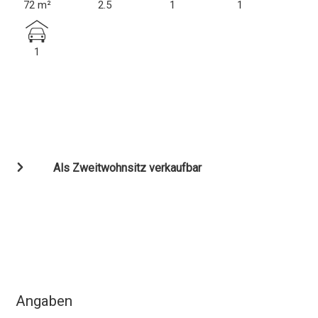
72 m²
2.5
1
1
1
Als Zweitwohnsitz verkaufbar
Angaben