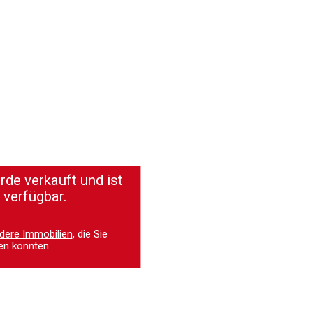
de verkauft und ist
 verfügbar.
dere Immobilien
, die Sie
en könnten.