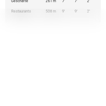
Geschäfte
261 m
7'
7'
2'
Restaurants
508 m
9'
9'
2'
Wir verwenden einerseits Cookies, die für das Funktioniere
Website unbedingt erforderlich und anderseits Statistik- un
Cookies, um die Navigation und die Abläufe zu optimieren.
Nicht notwendige Cookies (youtube, google, etc.) können Sta
über Ihre Nutzung der Website erstellen oder ermöglichen
personalisierte Werbung auf der Webseite.
Mit Ausnahme der Cookies, die für das Funktionieren der W
erforderlich sind, können Sie einstellen, welche Cookies Sie
möchten.
Ok, für alle Cookies
Nur unbedingt notwendige Cookies
Weitere Informationen über die Verwendung von Cookies
Meine Wahl bestätigen