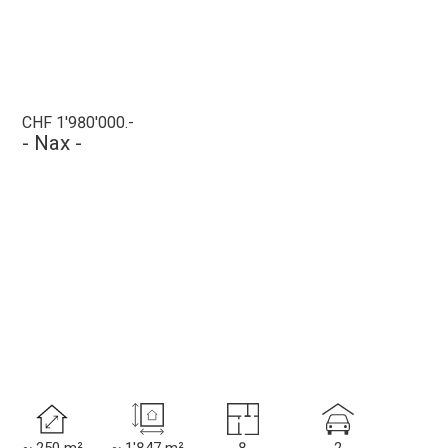
CHF 1'980'000.-
- Nax -
~ 250 m²
~ 1'847 m²
8
2