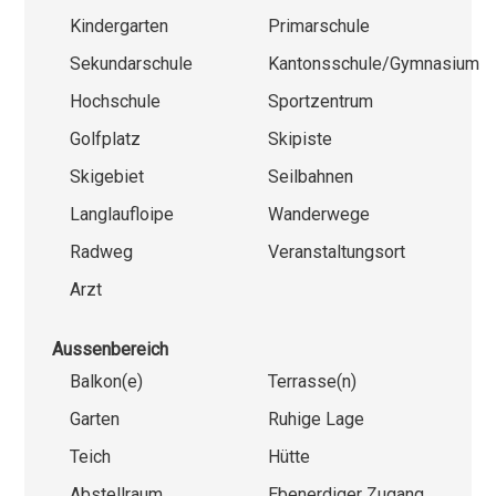
Kindergarten
Primarschule
Sekundarschule
Kantonsschule/Gymnasium
Hochschule
Sportzentrum
Golfplatz
Skipiste
Skigebiet
Seilbahnen
Langlaufloipe
Wanderwege
Radweg
Veranstaltungsort
Arzt
Aussenbereich
Balkon(e)
Terrasse(n)
Garten
Ruhige Lage
Teich
Hütte
Abstellraum
Ebenerdiger Zugang