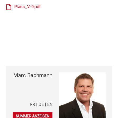
Plans_V-9.pdf
Marc Bachmann
FR | DE | EN
079 253 38 44
NUMMER ANZEIGEN