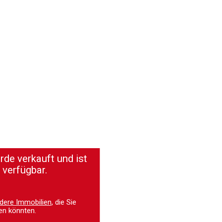
de verkauft und ist
 verfügbar.
dere Immobilien
, die Sie
en könnten.