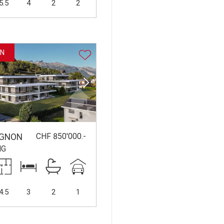
5.5
4
2
2
NN
CHF 850'000.-
IGNON
NG
4.5
3
2
1