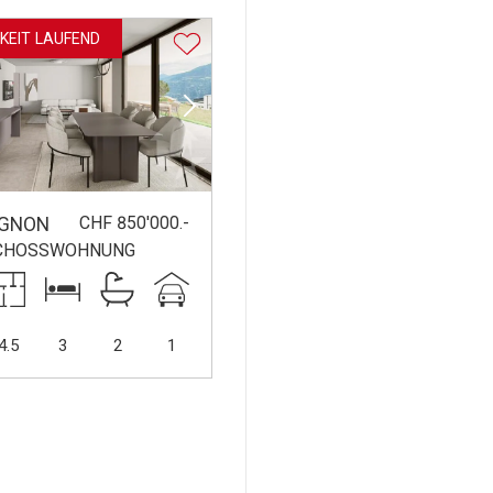
KEIT LAUFEND
CHF 850'000.-
IGNON
CHOSSWOHNUNG
4.5
3
2
1