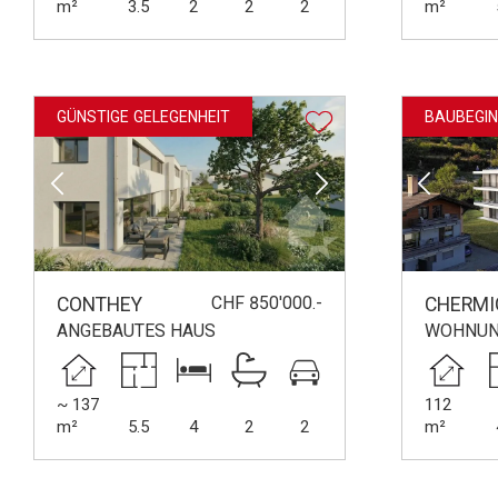
m²
3.5
2
2
2
m²
GÜNSTIGE GELEGENHEIT
BAUBEGI
CHF 850'000.-
CONTHEY
CHERM
ANGEBAUTES HAUS
WOHNU
~ 137
112
m²
5.5
4
2
2
m²