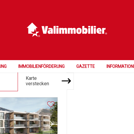
Preis
Zimmer
Schlafzimmer
715'500 bis 874'500
3.5 und mehr
UNG
IMMOBILIENFÖRDERUNG
GAZETTE
INFORMATION
Karte
verstecken