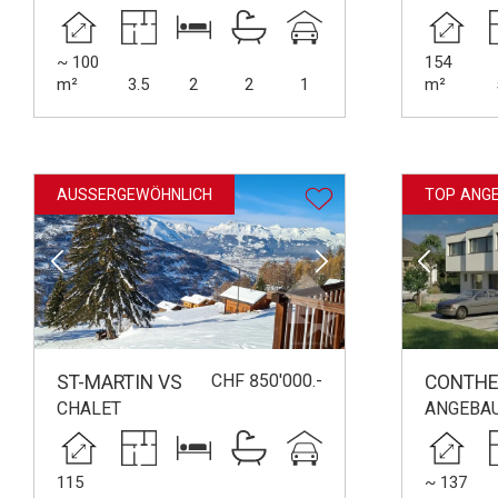
~ 100
154
m²
3.5
2
2
1
m²
AUSSERGEWÖHNLICH
TOP ANG
CHF 850'000.-
ST-MARTIN VS
CONTHE
CHALET
ANGEBA
115
~ 137