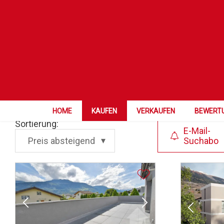
PLZ Ort
Kategorie
HOME
KAUFEN
VERKAUFEN
BEWERT
Sortierung:
E-Mail-
Preis absteigend
Suchabo