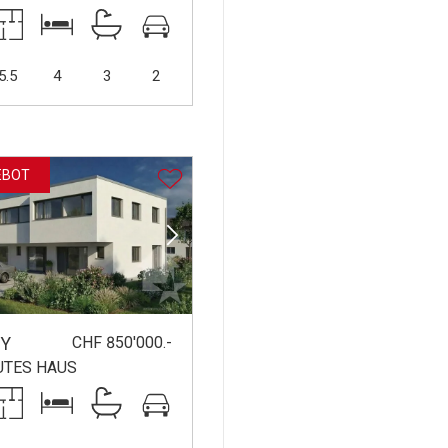
5.5
4
3
2
EBOT
CHF 850'000.-
Y
UTES HAUS