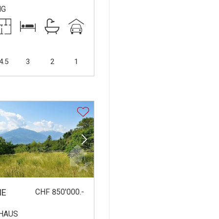
NG
4.5
3
2
1
CHF 850'000.-
NE
HAUS