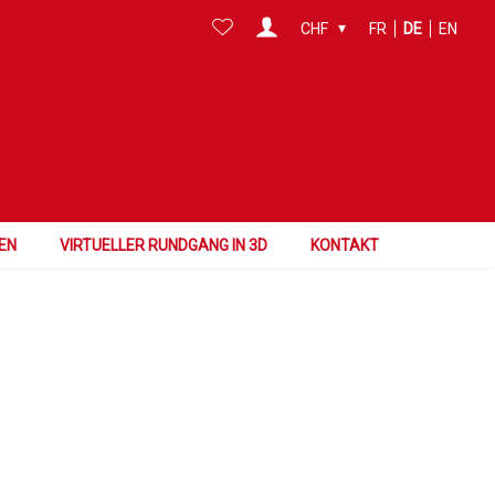
CHF
FR
DE
EN
Fläche
Referenz
In dieser Zone suchen
EN
VIRTUELLER RUNDGANG IN 3D
KONTAKT