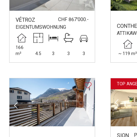
CHF 867'000.-
VÉTROZ
CONTHE
EIGENTUMSWOHNUNG
ATTIKA
166
m²
4.5
3
3
3
~ 119 m
TOP ANG
P
SION