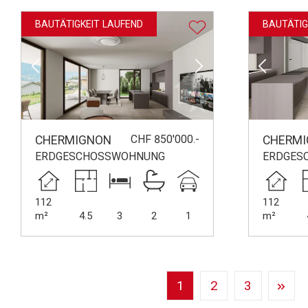
BAUTÄTIGKEIT LAUFEND
BAUTÄTIG
CHF 850'000.-
CHERMIGNON
CHERM
ERDGESCHOSSWOHNUNG
ERDGES
112
112
m²
4.5
3
2
1
m²
1
2
3