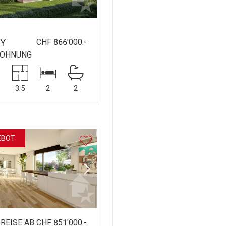
CHF 866'000.-
Y
WOHNUNG
²
3.5
2
2
EBOT
REISE AB CHF 851'000.-