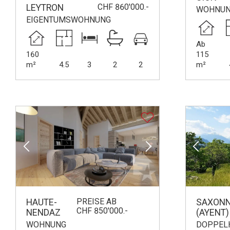
CHF 860'000.-
LEYTRON
WOHNU
EIGENTUMSWOHNUNG
Ab
160
115
m²
4.5
3
2
2
m²
PREISE AB
HAUTE-
SAXON
CHF 850'000.-
NENDAZ
(AYENT)
WOHNUNG
DOPPEL