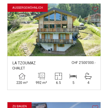
AUSSERGEWÖHNLICH
LA TZOUMAZ
CHF 2'500'000.-
CHALET
220 m²
992 m²
6.5
5
4
ZU BAUEN