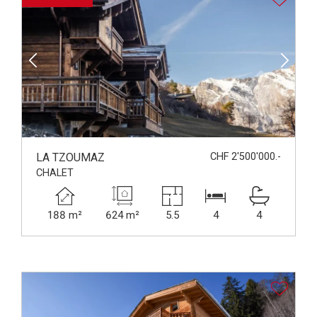
LA TZOUMAZ
CHF 2'500'000.-
CHALET
188 m²
624 m²
5.5
4
4