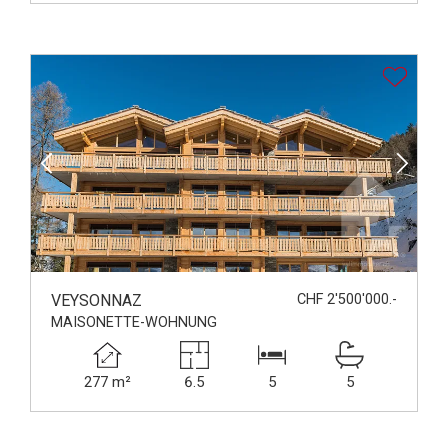
VEYSONNAZ
CHF 2'500'000.-
MAISONETTE-WOHNUNG
277 m²
6.5
5
5