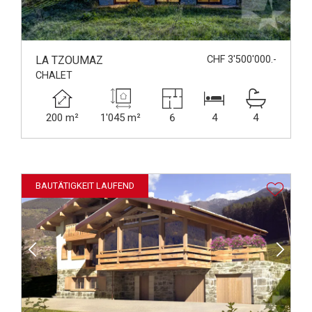
LA TZOUMAZ
CHF 3'500'000.-
CHALET
200 m²
1'045 m²
6
4
4
BAUTÄTIGKEIT LAUFEND