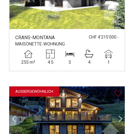
CRANS-MONTANA
CHF 4'215'000.-
MAISONETTE-WOHNUNG
255 m²
4.5
3
4
1
AUSSERGEWÖHNLICH