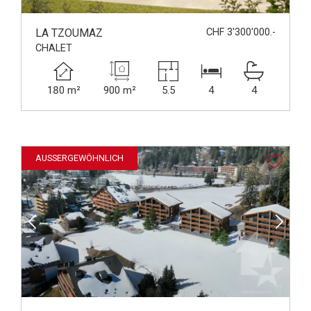
LA TZOUMAZ
CHF 3'300'000.-
CHALET
180 m²
900 m²
5.5
4
4
AUSSERGEWÖHNLICH