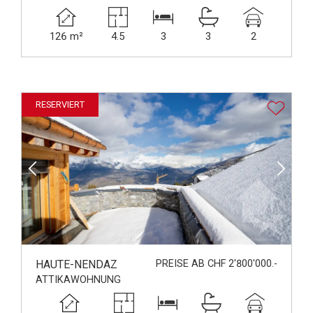
126 m²
4.5
3
3
2
RESERVIERT
HAUTE-NENDAZ
PREISE AB CHF 2'800'000.-
ATTIKAWOHNUNG