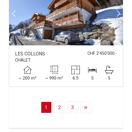
LES COLLONS
CHF 2'450'000.-
CHALET
~ 200 m²
~ 990 m²
6.5
5
5
1
2
3